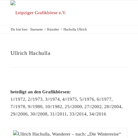
Du bist hier:
Startseite
/
Künstler
/
Hachulla Ullrich
Ullrich Hachulla
beteiligt an den Grafikbörsen:
1//1972, 2//1973, 3//1974, 4//1975, 5//1976, 6//1977,
7//1978, 9//1980, 10//1982, 25//2000, 27//2002, 28//2004,
29//2006, 30//2008, 31//2011, 33//2014, 34//2016