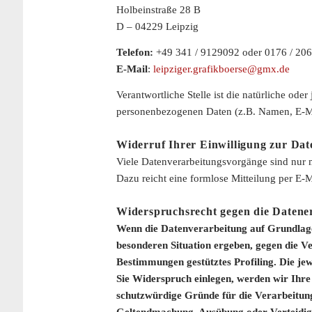
Holbeinstraße 28 B
D – 04229 Leipzig
Telefon:
+49 341 / 9129092 oder 0176 / 20
E-Mail
:
leipziger.grafikboerse@gmx.de
Verantwortliche Stelle ist die natürliche od
personenbezogenen Daten (z.B. Namen, E-Mai
Widerruf Ihrer Einwilligung zur Dat
Viele Datenverarbeitungsvorgänge sind nur mi
Dazu reicht eine formlose Mitteilung per E-
Widerspruchsrecht gegen die Datene
Wenn die Datenverarbeitung auf Grundlage v
besonderen Situation ergeben, gegen die Ve
Bestimmungen gestütztes Profiling. Die je
Sie Widerspruch einlegen, werden wir Ihre
schutzwürdige Gründe für die Verarbeitung
Geltendmachung, Ausübung oder Verteidig