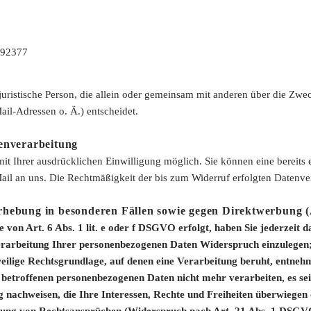
692377
er juristische Person, die allein oder gemeinsam mit anderen über die Zw
l-Adressen o. Ä.) entscheidet.
enverarbeitung
t Ihrer ausdrücklichen Einwilligung möglich. Sie können eine bereits er
Mail an uns. Die Rechtmäßigkeit der bis zum Widerruf erfolgten Datenve
rhebung in besonderen Fällen sowie gegen Direktwerbung
on Art. 6 Abs. 1 lit. e oder f DSGVO erfolgt, haben Sie jederzeit da
rarbeitung Ihrer personenbezogenen Daten Widerspruch einzulegen; di
weilige Rechtsgrundlage, auf denen eine Verarbeitung beruht, entne
 betroffenen personenbezogenen Daten nicht mehr verarbeiten, es se
 nachweisen, die Ihre Interessen, Rechte und Freiheiten überwiegen 
ung von Rechtsansprüchen (Widerspruch nach Art. 21 Abs. 1 DSGV