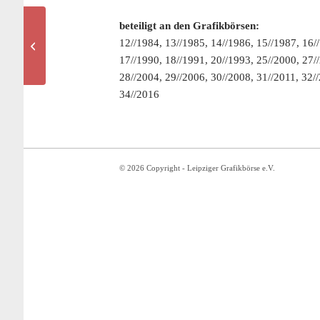
beteiligt an den Grafikbörsen:
12//1984, 13//1985, 14//1986, 15//1987, 16/
Grayver Liat
17//1990, 18//1991, 20//1993, 25//2000, 27/
28//2004, 29//2006, 30//2008, 31//2011, 32/
34//2016
© 2026 Copyright - Leipziger Grafikbörse e.V.