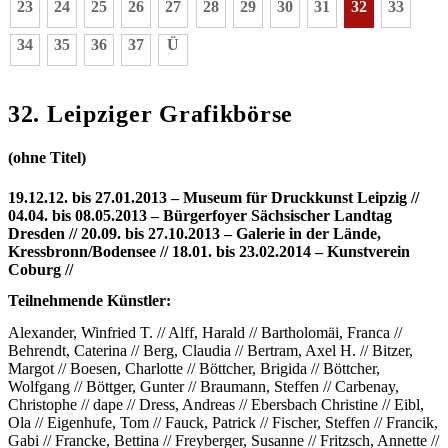
23
24
25
26
27
28
29
30
31
32
33
34
35
36
37
Ü
32. Leipziger Grafikbörse
(ohne Titel)
19.12.12. bis 27.01.2013 – Museum für Druckkunst Leipzig //
04.04. bis 08.05.2013 – Bürgerfoyer Sächsischer Landtag
Dresden // 20.09. bis 27.10.2013 – Galerie in der Lände,
Kressbronn/Bodensee // 18.01. bis 23.02.2014 – Kunstverein
Coburg //
Teilnehmende Künstler:
Alexander, Winfried T. // Alff, Harald // Bartholomäi, Franca //
Behrendt, Caterina // Berg, Claudia // Bertram, Axel H. // Bitzer,
Margot // Boesen, Charlotte // Böttcher, Brigida // Böttcher,
Wolfgang // Böttger, Gunter // Braumann, Steffen // Carbenay,
Christophe // dape // Dress, Andreas // Ebersbach Christine // Eibl,
Ola // Eigenhufe, Tom // Fauck, Patrick // Fischer, Steffen // Francik,
Gabi // Francke, Bettina // Freyberger, Susanne // Fritzsch, Annette //