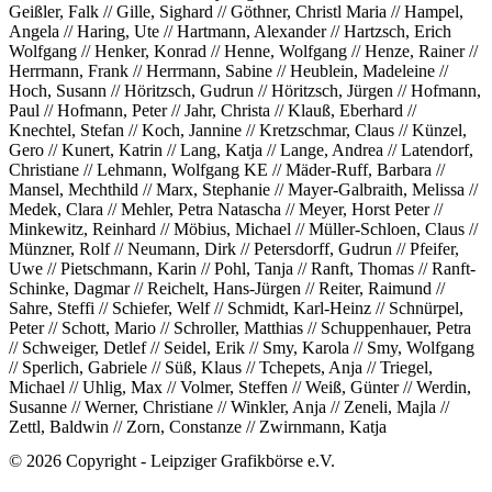
Geißler, Falk // Gille, Sighard // Göthner, Christl Maria // Hampel,
Angela // Haring, Ute // Hartmann, Alexander // Hartzsch, Erich
Wolfgang // Henker, Konrad // Henne, Wolfgang // Henze, Rainer //
Herrmann, Frank // Herrmann, Sabine // Heublein, Madeleine //
Hoch, Susann // Höritzsch, Gudrun // Höritzsch, Jürgen // Hofmann,
Paul // Hofmann, Peter // Jahr, Christa // Klauß, Eberhard //
Knechtel, Stefan // Koch, Jannine // Kretzschmar, Claus // Künzel,
Gero // Kunert, Katrin // Lang, Katja // Lange, Andrea // Latendorf,
Christiane // Lehmann, Wolfgang KE // Mäder-Ruff, Barbara //
Mansel, Mechthild // Marx, Stephanie // Mayer-Galbraith, Melissa //
Medek, Clara // Mehler, Petra Natascha // Meyer, Horst Peter //
Minkewitz, Reinhard // Möbius, Michael // Müller-Schloen, Claus //
Münzner, Rolf // Neumann, Dirk // Petersdorff, Gudrun // Pfeifer,
Uwe // Pietschmann, Karin // Pohl, Tanja // Ranft, Thomas // Ranft-
Schinke, Dagmar // Reichelt, Hans-Jürgen // Reiter, Raimund //
Sahre, Steffi // Schiefer, Welf // Schmidt, Karl-Heinz // Schnürpel,
Peter // Schott, Mario // Schroller, Matthias // Schuppenhauer, Petra
// Schweiger, Detlef // Seidel, Erik // Smy, Karola // Smy, Wolfgang
// Sperlich, Gabriele // Süß, Klaus // Tchepets, Anja // Triegel,
Michael // Uhlig, Max // Volmer, Steffen // Weiß, Günter // Werdin,
Susanne // Werner, Christiane // Winkler, Anja // Zeneli, Majla //
Zettl, Baldwin // Zorn, Constanze // Zwirnmann, Katja
© 2026 Copyright - Leipziger Grafikbörse e.V.