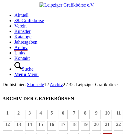
Aktuell
38. Grafikbörse
Verein
Künstler
Kataloge
Jahresgaben
Archiv
Links
Kontakt
Suche
Menü
Menü
Du bist hier:
Startseite
1
/
Archiv
2
/
32. Leipziger Grafikbörse
ARCHIV DER GRAFIKBÖRSEN
1
2
3
4
5
6
7
8
9
10
11
12
13
14
15
16
17
18
19
20
21
22