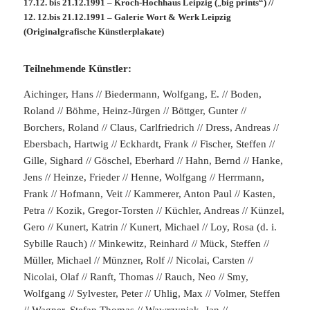
17.12. bis 21.12.1991 – Kroch-Hochhaus Leipzig (
„
big prints“) //
12. 12.bis 21.12.1991 – Galerie Wort & Werk Leipzig
(Originalgrafische Künstlerplakate)
Teilnehmende Künstler:
Aichinger, Hans // Biedermann, Wolfgang, E. // Boden,
Roland // Böhme, Heinz-Jürgen // Böttger, Gunter //
Borchers, Roland // Claus, Carlfriedrich // Dress, Andreas //
Ebersbach, Hartwig // Eckhardt, Frank // Fischer, Steffen //
Gille, Sighard // Göschel, Eberhard // Hahn, Bernd // Hanke,
Jens // Heinze, Frieder // Henne, Wolfgang // Herrmann,
Frank // Hofmann, Veit // Kammerer, Anton Paul // Kasten,
Petra // Kozik, Gregor-Torsten // Küchler, Andreas // Künzel,
Gero // Kunert, Katrin // Kunert, Michael // Loy, Rosa (d. i.
Sybille Rauch) // Minkewitz, Reinhard // Mück, Steffen //
Müller, Michael // Münzner, Rolf // Nicolai, Carsten //
Nicolai, Olaf // Ranft, Thomas // Rauch, Neo // Smy,
Wolfgang // Sylvester, Peter // Uhlig, Max // Volmer, Steffen
// Wagner, Stefan Thomas // Wawrzyniak, Jan //