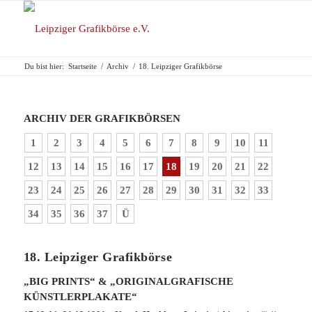
Du bist hier:
Startseite
/
Archiv
/
18. Leipziger Grafikbörse
ARCHIV DER GRAFIKBÖRSEN
1
2
3
4
5
6
7
8
9
10
11
12
13
14
15
16
17
18
19
20
21
22
23
24
25
26
27
28
29
30
31
32
33
34
35
36
37
Ü
18. Leipziger Grafikbörse
„
BIG PRINTS“ & „ORIGINALGRAFISCHE
KÜNSTLERPLAKATE“