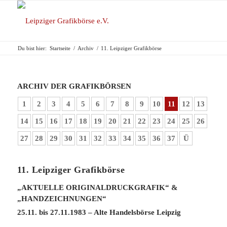
Du bist hier:
Startseite
/
Archiv
/
11. Leipziger Grafikbörse
ARCHIV DER GRAFIKBÖRSEN
1
2
3
4
5
6
7
8
9
10
11
12
13
14
15
16
17
18
19
20
21
22
23
24
25
26
27
28
29
30
31
32
33
34
35
36
37
Ü
11. Leipziger Grafikbörse
„AKTUELLE ORIGINALDRUCKGRAFIK“ &
„HANDZEICHNUNGEN“
25.11. bis 27.11.1983 – Alte Handelsbörse Leipzig