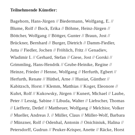
Teilnehmende Künstler:
Bagehorn, Hans-Jürgen // Biedermann, Wolfgang, E. //
Blume, Rolf // Bock, Erika // Böhme, Heinz-Jürgen //
Böttcher, Wolfgang // Böttger, Gunter // Braun, Jost //
Brückner, Bernhard // Burger, Dietrich // Damm-Fiedler,
Jutta // Fiedler, Jochen // Fröhlich, Fritz // Genadiev,
Wladimir I. // Gerhard, Stefan // Giese, Jost // Gorski //
Grimmling, Hans-Hendrik // Grube-Heinike, Regine //
Heinze, Frieder // Henne, Wolfgang // Herfurth, Egbert //
Herfurth, Renate // Hüthel, Arne // Huniat, Günther //
Kabitzsch, Horst // Klemm, Matthias // Koger, Eleonore //
Kuhrt, Rolf // Kukowsky, Jürgen // Kunert, Michael // Laube,
Peter // Lessig, Sabine // Libuda, Walter // Liebscher, Thomas
// Lieffertz, Detlef // Mattheuer, Wolfgang // Melchior, Volker
// Mueller, Andreas J. // Müller, Claus // Müller-Wolf, Barbara
// Münzner, Rolf // Odenhal, Antonin // Onichiniuk, Halina //
Petersdorff, Gudrun // Peuker-Krisper, Anette // Räcke, Horst